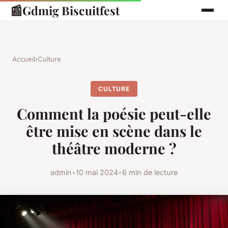
📰
Gdmig Biscuitfest
Accueil
›
Culture
CULTURE
Comment la poésie peut-elle
être mise en scène dans le
théâtre moderne ?
admin
•
10 mai 2024
•
6 min de lecture