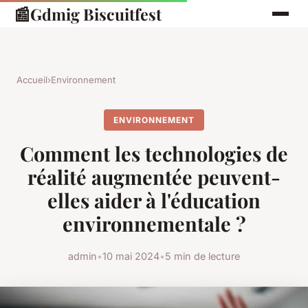
📰
Gdmig Biscuitfest
Accueil
›
Environnement
ENVIRONNEMENT
Comment les technologies de
réalité augmentée peuvent-
elles aider à l'éducation
environnementale ?
admin
•
10 mai 2024
•
5 min de lecture