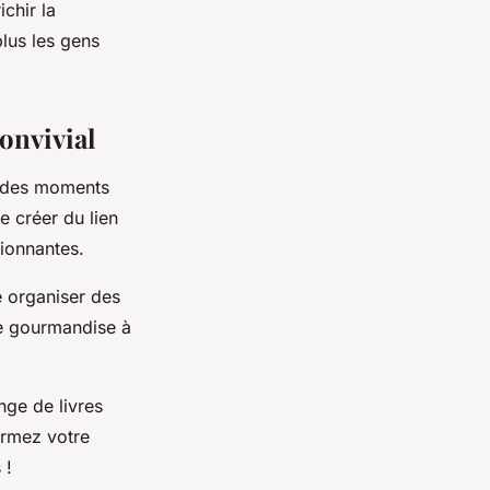
ichir la
plus les gens
onvivial
e des moments
e créer du lien
ionnantes.
 organiser des
une gourmandise à
nge de livres
ormez votre
 !