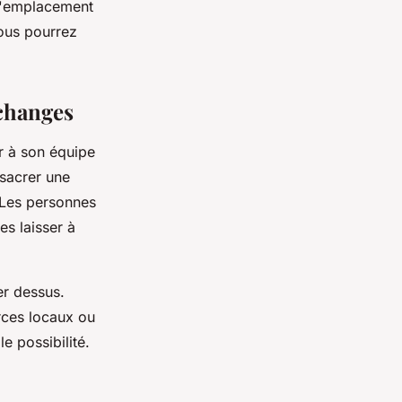
s l'emplacement
vous pourrez
échanges
r à son équipe
nsacrer une
. Les personnes
es laisser à
er dessus.
rces locaux ou
e possibilité.