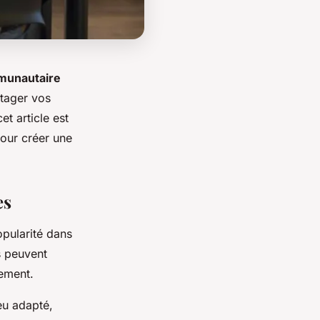
munautaire
rtager vos
et article est
our créer une
es
opularité dans
s peuvent
tement.
eu adapté,