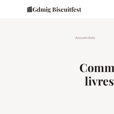
📰
Gdmig Biscuitfest
Accueil
›
Actu
Comme
livre