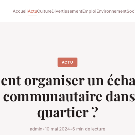
Accueil
Actu
Culture
Divertissement
Emploi
Environnement
Soc
ACTU
nt organiser un écha
s communautaire dans
quartier ?
admin
•
10 mai 2024
•
6 min de lecture