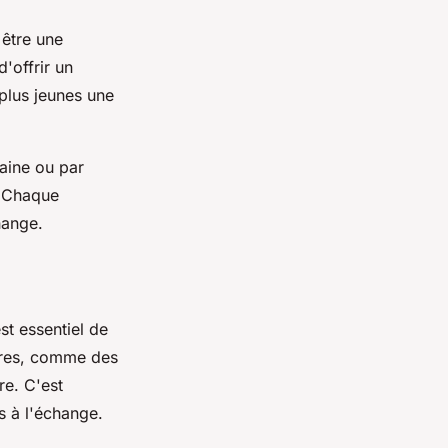
 être une
'offrir un
plus jeunes une
maine ou par
s. Chaque
hange.
st essentiel de
ivres, comme des
re. C'est
es à l'échange.