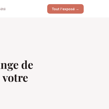
iété
Tout l'exposé →
nge de
 votre