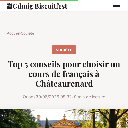
📰
Gdmig Biscuitfest
Accueil
›
Société
SOCIÉTÉ
Top 5 conseils pour choisir un
cours de français à
Châteaurenard
Orion
•
30/06/2026 08:32
•
9 min de lecture